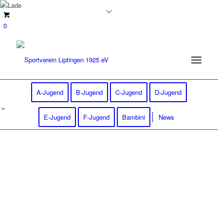
0
A-Jugend
B-Jugend
C-Jugend
D-Jugend
E-Jugend
F-Jugend
Bambini
News